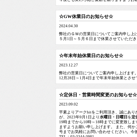
☆GW休業日のお知らせ☆
2024.04.30
弊社のＧＷの営業日についてご案内申し上
５月1日～５月６日まで休業させていただき
☆年末年始休業日のお知らせ☆
2023.12.27
弊社の営業日についてご案内申し上げます
12月28日～1月4日まで年末年始休業とさ
☆定休日・営業時間変更のお知らせ☆
2023.09.02
平素よりアークhitをご利用頂き、誠にあ
が、2023年9月1日より
水曜日・日曜日
を
定
19時までから10時～18時までに変更致
ますようお願い申し上げます。 また、何
号までお気軽にお問い合わせください。今
TEL：03-3344-3981