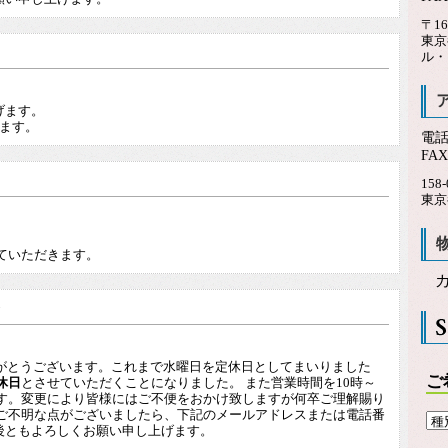
〒16
東京
ル・
げます。
ます。
電
FA
158-
東京
。
せていただきます。
りがとうございます。これまで水曜日を定休日としてまいりました
ご
休日
とさせていただくことになりました。 また営業時間を10時～
します。変更により皆様にはご不便をおかけ致しますが何卒ご理解賜り
かご不明な点がございましたら、下記のメールアドレスまたは電話番
後ともよろしくお願い申し上げます。