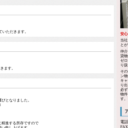
。
せていただきます。
安心
当社
とが
仲介
貸物
ゼロ
。
り扱
だきます。
その
ン物
キャ
り出
必ず
物件
す。
運びとなりました。
1
電
に精進する所存ですので
FA
願い申し上げます。