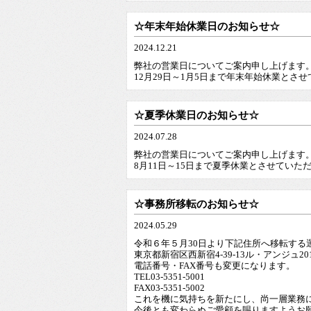
☆年末年始休業日のお知らせ☆
2024.12.21
弊社の営業日についてご案内申し上げます
12月29日～1月5日まで年末年始休業とさ
☆夏季休業日のお知らせ☆
2024.07.28
弊社の営業日についてご案内申し上げます
8月11日～15日まで夏季休業とさせていた
☆事務所移転のお知らせ☆
2024.05.29
令和６年５月30日より下記住所へ移転する
東京都新宿区西新宿4-39-13ル・アンジュ20
電話番号・FAX番号も変更になります。
TEL03-5351-5001
FAX03-5351-5002
これを機に気持ちを新たにし、尚一層業務
今後とも変わらぬご愛顧を賜りますようお