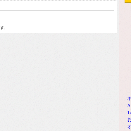
。
ます。
A
T