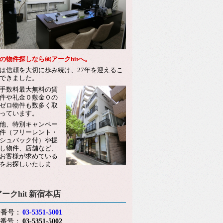
の物件探しなら㈱アークhitへ。
は信頼を大切に歩み続け、27年を迎えるこ
できました。
手数料最大無料の賃
件や礼金０敷金０の
ゼロ物件も数多く取
っています。
他、特別キャンペー
件（フリーレント・
シュバック付）や掘
し物件、店舗など、
お客様が求めている
をお探しいたしま
アークhit 新宿本店
話番号：
03-5351-5001
X番号：
03-5351-5002