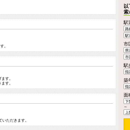
以
索
駅
。
市
ます。
駅
げます。
築
きます。
面
～
。
せていただきます。